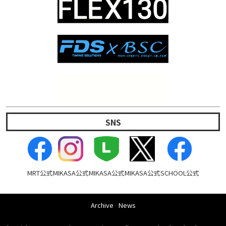
SNS
MRT公式
MIKASA公式
MIKASA公式
MIKASA公式
SCHOOL公式
Archive
News