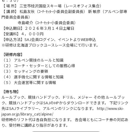
６：３０）
【 場 所】 三笠市桂沢国設スキー場（レースオフィス集合）
【 講 師】 松島友秋（ｺｰﾁ･ｾｯﾀｰ小委員会副委員長） 新 敏彦（アルペン部専
門委員会委員長）
寺島峻介（ｺｰﾁ･ｾｯﾀｰ小委員会委員）
【申込期日】２０２６年３月１４日土曜日
【受講料】４，０００円
【申込方法】SAJ会員ログイン、イベントよりWEB申込
※研修は北海道ブロックユースレース会場にて行います。
【
研修内容】
（１） アルペン競技のルールと知識
（２） コーチ・セッターとしての服務心得
（３） セッティングの要領
（４） 選手強化に関する情報と知識
（５） 大会運営等に関する情報
【持ち物】
ルールブック、競技ハンドブック、ドリル、メジャー その他 ルールブッ
ク、競技ハンドブックはSAJのHPからダウンロードできます。 下記リンク
先はSAJライブラリー、アルペンのリンクになります。 http://www.ski-
japan.or.jp/library_cat/alpine/
研修時のリフト代は各自負担になります。 各会場ともにコーチ券の対応あ
り、受付時に講師より指示があります。