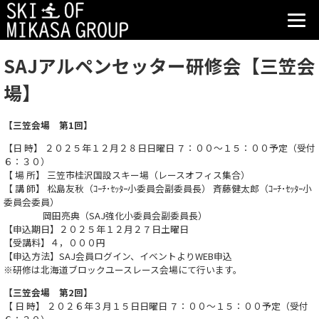
SAJアルペンセッター研修会【三笠会
場】
【三笠会場 第1回】
【日 時】 ２０２５年１２月２８日日曜日 ７：００～１５：００予定（受付
６：３０）
【 場 所】 三笠市桂沢国設スキー場（レースオフィス集合）
【 講 師】 松島友秋（ｺｰﾁ･ｾｯﾀｰ小委員会副委員長） 斉藤健太郎（ｺｰﾁ･ｾｯﾀｰ小
委員会委員）
岡田亮典（SAJ強化小委員会副委員長）
【申込期日】２０２５年１２月２７日土曜日
【受講料】４，０００円
【申込方法】SAJ会員ログイン、イベントよりWEB申込
※研修は北海道ブロックユースレース会場にて行います。
【三笠会場 第2回】
【 日 時】 ２０２６年３月１５日日曜日 ７：００～１５：００予定（受付